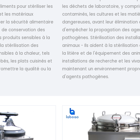
iments pour stériliser les
les déchets de laboratoire, y compris
et les matériaux
contaminés, les cultures et les mati
er la sécurité alimentaire
dangereuses, avant leur élimination 
e de conservation des
d'empêcher la propagation des age
es produits sensibles à la
pathogènes. Stérilisation des install
la stérilisation des
animaux - Ils aident à la stérilisatio
sibles à la chaleur, tels
la litière et de l'équipement des an
bés, les plats cuisinés et
installations de recherche et les viv
omettre la qualité ou la
maintenant un environnement propr
d'agents pathogènes.