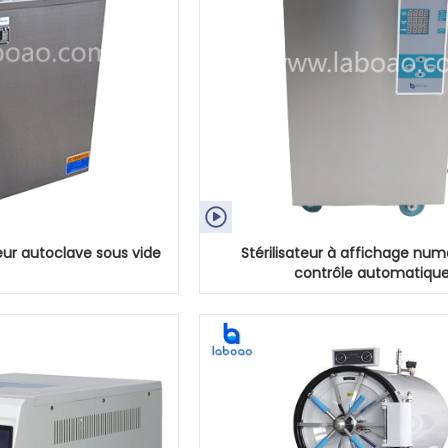

peur autoclave sous vide
Stérilisateur à affichage num
contrôle automatiqu