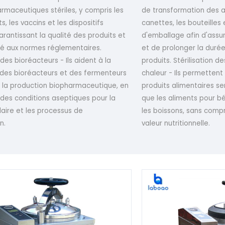
rmaceutiques stériles, y compris les
de transformation des al
 les vaccins et les dispositifs
canettes, les bouteilles 
rantissant la qualité des produits et
d'emballage afin d'assur
té aux normes réglementaires.
et de prolonger la duré
 des bioréacteurs - Ils aident à la
produits. Stérilisation d
n des bioréacteurs et des fermenteurs
chaleur - Ils permettent 
ns la production biopharmaceutique, en
produits alimentaires sen
des conditions aseptiques pour la
que les aliments pour bé
ulaire et les processus de
les boissons, sans compr
n.
valeur nutritionnelle.