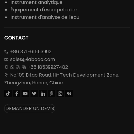
Instrument analytique
Équipement d'essai pétrolier
Instrument d'analyse de l'eau
CONTACT
+86 371-61653992

sales@laboao.com

+86 18539927482




No.109 Bitao Road, Hi-Tech Development Zone,

Zhengzhou, Henan, Chine








DEMANDER UN DEVIS