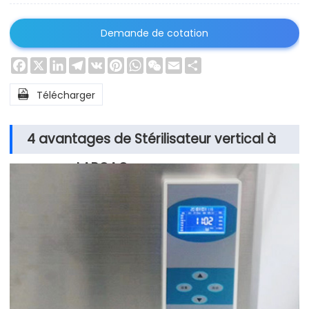
Demande de cotation
Facebook
X
LinkedIn
Telegram
VK
Pinterest
WhatsApp
WeChat
Email
Share

Télécharger
4 avantages de Stérilisateur vertical à
vapeur LABOAO