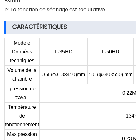
-3mm
12. La fonction de séchage est facultative
CARACTÉRISTIQUES
Modèle
Données
L-35HD
L-50HD
techniques
Volume de la
35L(φ318×450)mm
50L(φ340×550) mm
7
chambre
pression de
0.22MP
travail
Température
de
134
℃
fonctionnement
Max pression
0.23 M