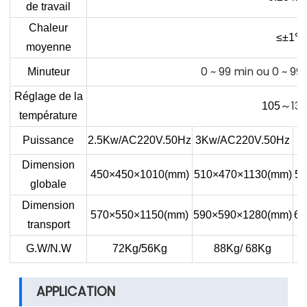
de travail
Chaleur
≤±1
℃
moyenne
0 ~ 99 min ou 0 ~ 99
Minuteur
Réglage de la
13
105
～
température
Puissance
2.5Kw/AC220V.50Hz
3Kw/AC220V.50Hz
Dimension
450×450×1010(mm)
510×470×1130(mm)
56
globale
Dimension
570×550×1150(mm)
590×590×1280(mm)
65
transport
G.W/N.W
72Kg/56Kg
88Kg/ 68Kg
APPLICATION