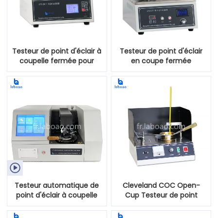
Testeur de point d'éclair à
Testeur de point d'éclair
coupelle fermée pour
en coupe fermée
laboratoire d'huile PMCC
Pensky-Martens pour le
pétrole

Testeur automatique de
Cleveland COC Open-
point d'éclair à coupelle
Cup Testeur de point
fermée pour le pétrole et
d'éclair pour laboratoire
l'huile de lubrification
d'huile