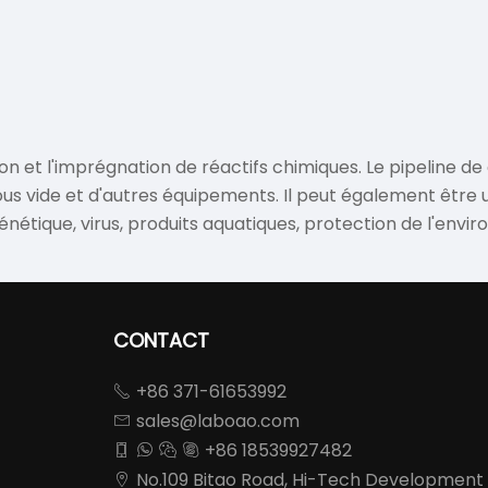
on et l'imprégnation de réactifs chimiques. Le pipeline de 
s vide et d'autres équipements. Il peut également être ut
génétique, virus, produits aquatiques, protection de l'envi
emblage de réacteurs qui nécessitent des conditions de te
CONTACT
+86 371-61653992

sales@laboao.com

+86 18539927482




No.109 Bitao Road, Hi-Tech Development
