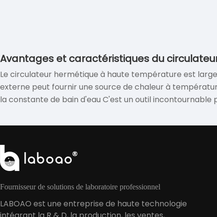
Avantages et caractéristiques du circulate
Le circulateur hermétique à haute température est largemen
externe peut fournir une source de chaleur à température
la constante de bain d'eau C'est un outil incontournable p
médecine, santé, laboratoires biochimiques et salles d'an
élevée dans les industries pharmaceutiques, chimiques e
Fournisseur de solutions de laboratoire professionnel
LABOAO est une entreprise de haute technologie
intégrant la R & D, la production, les ventes,