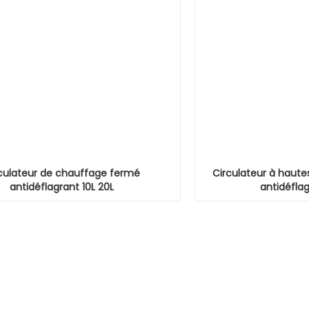
culateur de chauffage fermé
Circulateur à haut
antidéflagrant 10L 20L
antidéflag