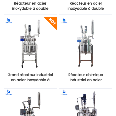
Réacteur en acier
Réacteur en acier
inoxydable à double
inoxydable à double
couche de 30 L pour la
couche de 50 L
distillation
Grand réacteur industriel
Réacteur chimique
en acier inoxydable à
industriel en acier
gaine de 100L
inoxydable à double
couche de 200 L