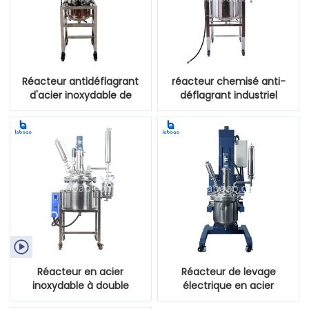
Réacteur antidéflagrant
réacteur chemisé anti-
d'acier inoxydable de
déflagrant industriel
double couche de 10L 20L
d'acier inoxydable de 100L
30L 50L
150L 200L 300L

Réacteur en acier
Réacteur de levage
inoxydable à double
électrique en acier
couche de chauffage
inoxydable