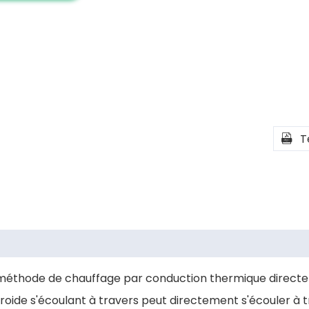
T

a méthode de chauffage par conduction thermique directe
froide s'écoulant à travers peut directement s'écouler à t