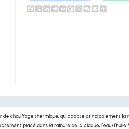
Facebook
X
LinkedIn
Telegram
VK
Pinterest
WhatsApp
WeChat
Email
Share
eur de chauffage thermique, qui adopte principalement l
ctement placé dans la rainure de la plaque, l'eau/l'huile 