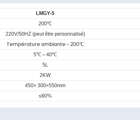
LMGY-5
200
℃
220V/50HZ (peut être personnalisé)
Température ambiante～200℃
～
5
℃
40
℃
5L
2KW
450× 300×550mm
≤60%