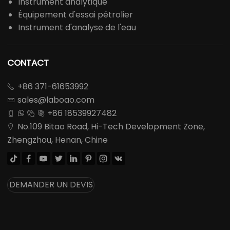
Instrument analytique
Équipement d'essai pétrolier
Instrument d'analyse de l'eau
CONTACT
+86 371-61653992

sales@laboao.com

+86 18539927482




No.109 Bitao Road, Hi-Tech Development Zone,

Zhengzhou, Henan, Chine








DEMANDER UN DEVIS