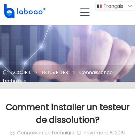
Français


ACCUEIL
>
NOUVELLES
>
Connaissance

technique
Comment installer un testeur
de dissolution?
Connaissance technique
novembre 8, 2019

