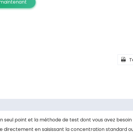
 maintenant
T

un seul point et la méthode de test dont vous avez besoin
ue directement en saisissant la concentration standard ou