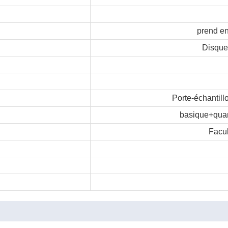
prend en
Disque
Porte-échantill
basique+quan
Facul