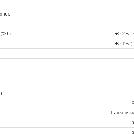
'onde
 (%T)
±0.3%T; 
±0.1%T; 
n
Transmissio
l
l