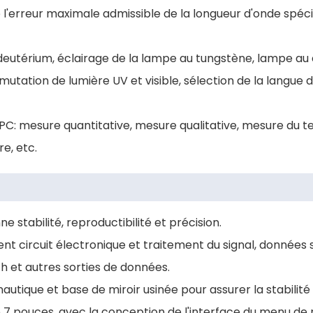
e l'erreur maximale admissible de la longueur d'onde spéc
 deutérium, éclairage de la lampe au tungstène, lampe au
utation de lumière UV et visible, sélection de la langue 
se PC: mesure quantitative, mesure qualitative, mesure du
e, etc.
 stabilité, reproductibilité et précision.
t circuit électronique et traitement du signal, données s
th et autres sorties de données.
onautique et base de miroir usinée pour assurer la stabili
 de 7 pouces, avec la conception de l'interface du menu 