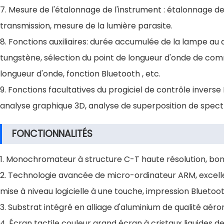
7. Mesure de l'étalonnage de l'instrument : étalonnage d
transmission, mesure de la lumière parasite.
8. Fonctions auxiliaires: durée accumulée de la lampe au
tungstène, sélection du point de longueur d'onde de comm
longueur d'onde, fonction Bluetooth , etc.
9. Fonctions facultatives du progiciel de contrôle inver
analyse graphique 3D, analyse de superposition de spectr
FONCTIONNALITÉS
1. Monochromateur à structure C-T haute résolution, bonne
2. Technologie avancée de micro-ordinateur ARM, excellen
mise à niveau logicielle à une touche, impression Bluetoo
3. Substrat intégré en alliage d'aluminium de qualité aér
4. Écran tactile couleur grand écran à cristaux liquides