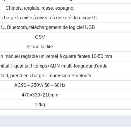
Chinois, anglais, russe, espagnol
 charge la mise à niveau à une clé du disque U
 U, Bluetooth, téléchargement de logiciel USB
CSV
Écran tactile
on manuel réglable universel à quatre fentes 10-50 mm
titatif+qualitatif+temps+ADN+multi-longueur d'onde
tatif, prend en charge l'impression Bluetooth
～
～
AC90
250V/ 50
60Hz
470×330×210mm
12kg