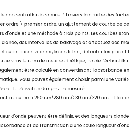
lon de concentration inconnue à travers la courbe des fa
mier ordre \ premier ordre, un ajustement de courbe de d
rs d'onde et une méthode à trois points. Les courbes sta
rs d'onde, des intervalles de balayage et effectuez des m
 superposer, zoomer, lisser, filtrer, détecter les pics et 
ue sous le nom de mesure cinétique, balaie l'échantillo
t également être calculé en convertissant l'absorbance en
ymatique. Vous pouvez également choisir parmi une variét
allée et la dérivation du spectre mesuré.
ment mesurée à 260 nm/280 nm/230 nm/320 nm, et la conc
gueur d'onde peuvent être définis, et des longueurs d'ond
 d'absorbance et de transmission à une seule longueur d'o