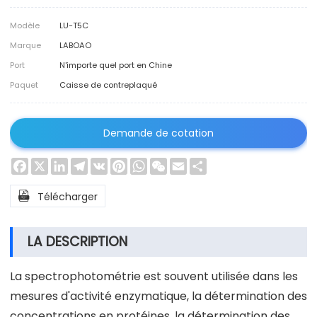
Modèle
LU-T5C
Marque
LABOAO
Port
N'importe quel port en Chine
Paquet
Caisse de contreplaqué
Demande de cotation
Facebook
X
LinkedIn
Telegram
VK
Pinterest
WhatsApp
WeChat
Email
Share

Télécharger
LA DESCRIPTION
La spectrophotométrie est souvent utilisée dans les
mesures d'activité enzymatique, la détermination des
concentrations en protéines, la détermination des