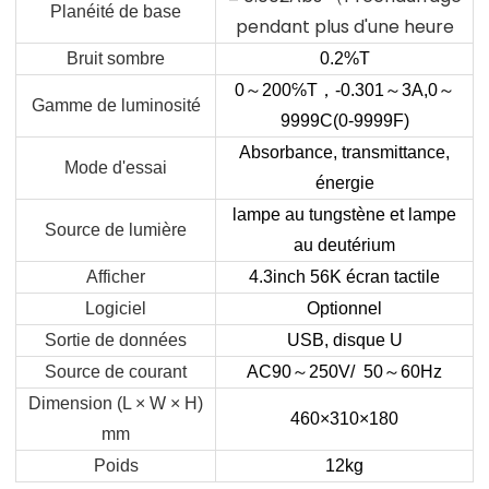
Planéité de base
pendant plus d'une heure
Bruit sombre
0.2%T
0
～
200
℅
T
，
-0.301
～
3A,0
～
Gamme de luminosité
9999C(0-9999F)
Absorbance, transmittance,
Mode d'essai
énergie
lampe au tungstène et lampe
Source de lumière
au deutérium
Afficher
4.3inch 56K écran tactile
Logiciel
Optionnel
Sortie de données
USB, disque U
Source de courant
AC90
～
250V/ 50
～
60
Hz
Dimension (L × W × H)
460×310×180
mm
Poids
12kg