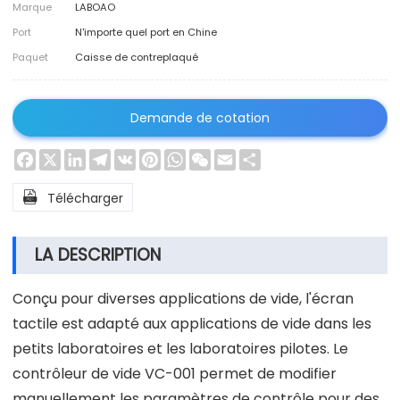
Marque
LABOAO
Port
N'importe quel port en Chine
Paquet
Caisse de contreplaqué
Demande de cotation
Facebook
X
LinkedIn
Telegram
VK
Pinterest
WhatsApp
WeChat
Email
Share

Télécharger
LA DESCRIPTION
Conçu pour diverses applications de vide, l'écran
tactile est adapté aux applications de vide dans les
petits laboratoires et les laboratoires pilotes. Le
contrôleur de vide VC-001 permet de modifier
manuellement les paramètres de contrôle pour des