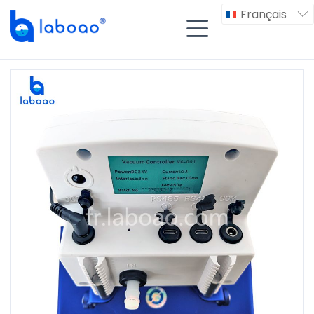
Français

