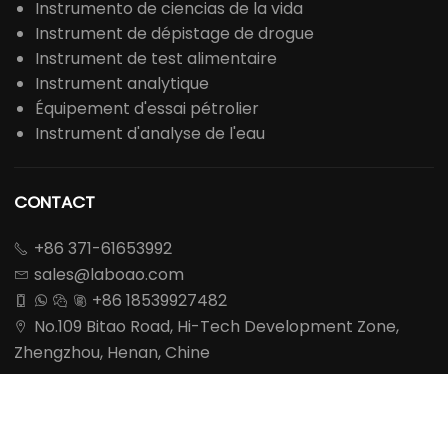
Instrumento de ciencias de la vida
Instrument de dépistage de drogue
Instrument de test alimentaire
Instrument analytique
Équipement d'essai pétrolier
Instrument d'analyse de l'eau
CONTACT
+86 371-61653992

sales@laboao.com

+86 18539927482




No.109 Bitao Road, Hi-Tech Development Zone,

Zhengzhou, Henan, Chine








DEMANDER UN DEVIS