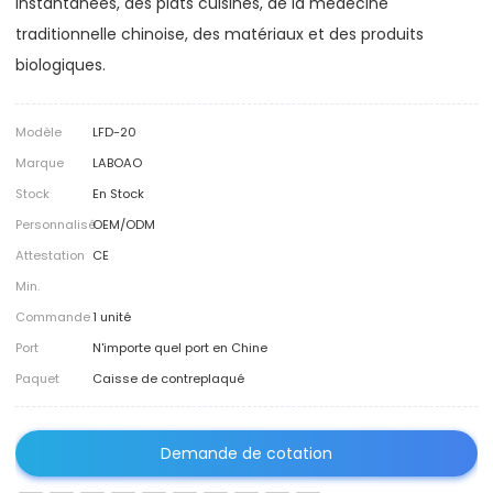
instantanées, des plats cuisinés, de la médecine
traditionnelle chinoise, des matériaux et des produits
biologiques.
Modèle
LFD-20
Marque
LABOAO
Stock
En Stock
Personnalisé
OEM/ODM
Attestation
CE
Min.
Commande
1 unité
Port
N'importe quel port en Chine
Paquet
Caisse de contreplaqué
Demande de cotation