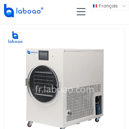
Français

