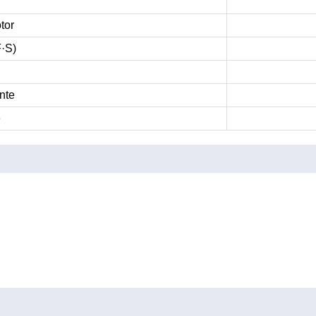
tor
·S)
nte
e