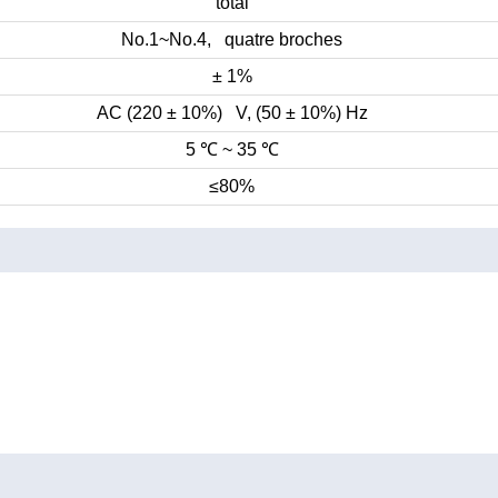
total
No.1~No.4, quatre broches
± 1%
AC (220 ± 10%) V, (50 ± 10%) Hz
5
℃
~ 35
℃
≤80%