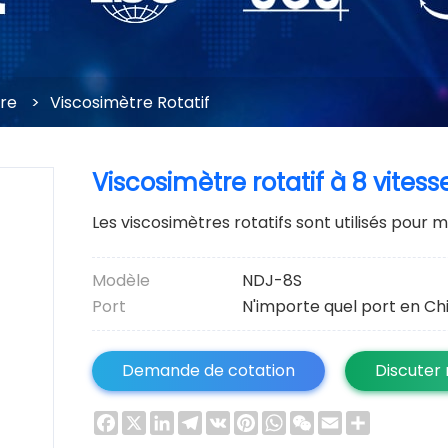
ire
>
Viscosimètre Rotatif
Viscosimètre rotatif à 8 vitess
Les viscosimètres rotatifs sont utilisés pour 
Modèle
NDJ-8S
Port
N'importe quel port en Ch
Demande de cotation
Discuter
Facebook
X
LinkedIn
Telegram
VK
Pinterest
WhatsApp
WeChat
Email
Share