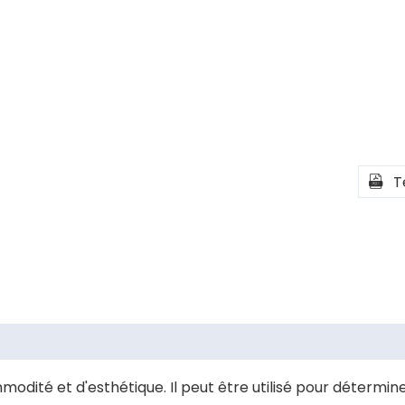
T

dité et d'esthétique. Il peut être utilisé pour détermine