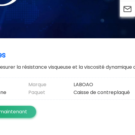

es
mesurer la résistance visqueuse et la viscosité dynamique d
Marque
LABOAO
ine
Paquet
Caisse de contreplaqué
 maintenant