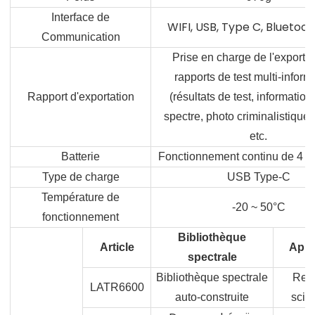
Interface de
WIFI, USB, Type C, Bluetoo
Communication
Prise en charge de l'exporta
rapports de test multi-inform
Rapport d'exportation
(résultats de test, information
spectre, photo criminalistique), 
etc.
Batterie
Fonctionnement continu de 4 à
Type de charge
USB Type-C
Température de
-20 ~ 50°C
fonctionnement
Bibliothèque
Article
Appl
spectrale
Bibliothèque spectrale
Rec
LATR6600
auto-construite
scien