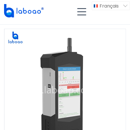
Français

