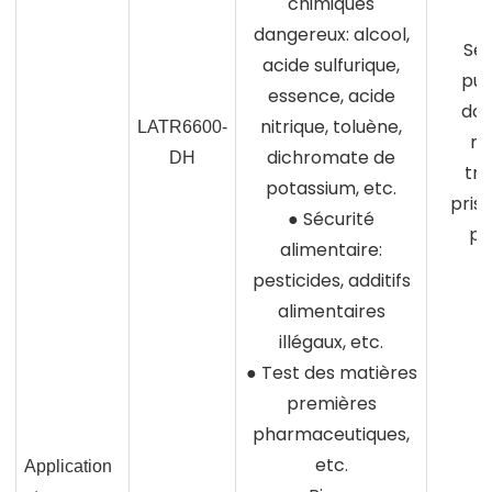
chimiques
dangereux: alcool,
Séc
acide sulfurique,
pub
essence, acide
dou
nitrique, toluène,
LATR6600-
mé
dichromate de
DH
tri
potassium, etc.
priso
● Sécurité
pu
alimentaire:
pesticides, additifs
alimentaires
illégaux, etc.
● Test des matières
premières
pharmaceutiques,
etc.
Application