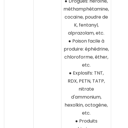
● Drogues: héroïne,
méthamphétamine,
cocaïne, poudre de
K, fentanyl,
alprazolam, etc.
● Poison facile à
produire: éphédrine,
chloroforme, éther,
etc.
● Explosifs: TNT,
RDX, PETN, TATP,
nitrate
d'ammonium,
hexolkin, octogène,
etc.
● Produits