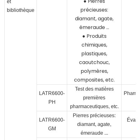
● Pierres
et
précieuses:
bibliothèque
diamant, agate,
émeraude ...
● Produits
chimiques,
plastiques,
caoutchouc,
polymères,
composites, etc.
Test des matières
LATR6600-
Pharma
premières
PH
U
pharmaceutiques, etc.
Pierres précieuses:
LATR6600-
Évalu
diamant, agate,
GM
bi
émeraude ...