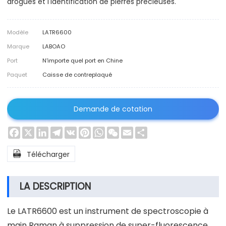
drogues et l'identification de pierres précieuses.
Modèle
LATR6600
Marque
LABOAO
Port
N'importe quel port en Chine
Paquet
Caisse de contreplaqué
Demande de cotation
Facebook
X
LinkedIn
Telegram
VK
Pinterest
WhatsApp
WeChat
Email
Share

Télécharger
LA DESCRIPTION
Le LATR6600 est un instrument de spectroscopie à
main Raman à suppression de super-fluorescence