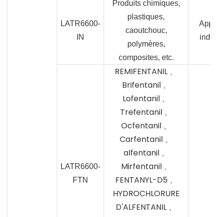
Produits chimiques,
plastiques,
LATR6600-
Appli
caoutchouc,
IN
indus
polymères,
composites, etc.
REMIFENTANIL 、
Brifentanil 、
Lofentanil 、
Trefentanil 、
Ocfentanil 、
Carfentanil 、
alfentanil 、
Mirfentanil 、
LATR6600-
FENTANYL-D5 、
FTN
HYDROCHLORURE
D'ALFENTANIL 、