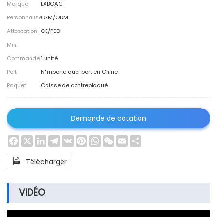
Marque
LABOAO
Personnalisé
OEM/ODM
Attestation
CE/PED
Min.
Commande
1 unité
Port
N'importe quel port en Chine
Paquet
Caisse de contreplaqué
Demande de cotation
Facebook
X
LinkedIn
Telegram
VK
Pinterest
WhatsApp
WeChat
Email
Share

Télécharger
VIDÉO