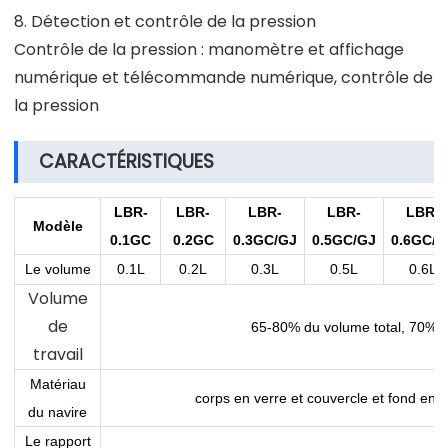
8. Détection et contrôle de la pression
Contrôle de la pression : manomètre et affichage
numérique et télécommande numérique, contrôle de
la pression
CARACTÉRISTIQUES
LBR-
LBR-
LBR-
LBR-
LBR-
Modèle
0.1GC
0.2GC
0.3GC/GJ
0.5GC/GJ
0.6GC/G
Le volume
0.1L
0.2L
0.3L
0.5L
0.6L
Volume
de
65-80% du volume total, 70% o
travail
Matériau
corps en verre et couvercle et fond en a
du navire
Le rapport