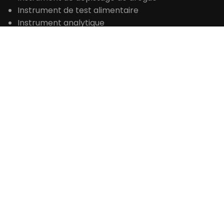
Instrument de test alimentaire
Instrument analytique
Équipement d'essai pétrolier
Instrument d'analyse de l'eau
CONTACT
+86 371-61653992

sales@laboao.com

+86 18539927482




No.109 Bitao Road, Hi-Tech Development Zone,

Zhengzhou, Henan, Chine








DEMANDER UN DEVIS