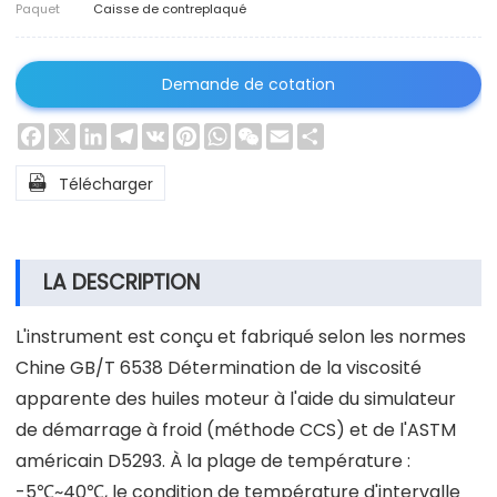
Paquet
Caisse de contreplaqué
Demande de cotation
Facebook
X
LinkedIn
Telegram
VK
Pinterest
WhatsApp
WeChat
Email
Share

Télécharger
LA DESCRIPTION
L'instrument est conçu et fabriqué selon les normes
Chine GB/T 6538 Détermination de la viscosité
apparente des huiles moteur à l'aide du simulateur
de démarrage à froid (méthode CCS) et de l'ASTM
américain D5293. À la plage de température :
-5℃~40℃, le condition de température d'intervalle