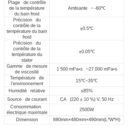
Plage de contrôle
de la température
Ambiante ~ -60
℃
du bain froid
Précision du
contrôle de la
±0.5
℃
température du bain
froid
Précision du
contrôle de la
±0.05
℃
température du
stator
Gamme de mesure
1 500 mPa•s ~27 000 mPa•s
de viscosité
Température de
15
℃
~35
℃
l'environnement
Humidité relative
≤85%
Source de courant
CA (220 ± 10 %) V, 50 Hz
Consommation
2500W
électrique maximale
Dimension
880mm×480mm×490mm(L*W*H)