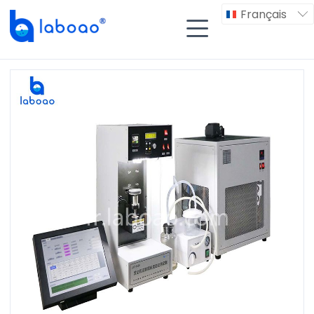
Français

