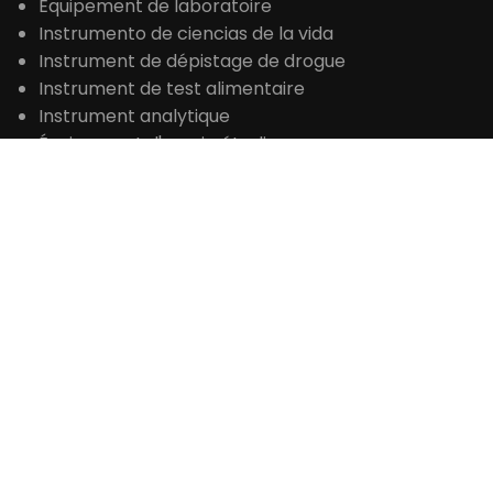
Stérilisateur à la vapeur
Centrifuger
Four de laboratoire
Four de séchage
Incubateur
Congélateur basse température
Équipement de laboratoire
Instrumento de ciencias de la vida
Instrument de dépistage de drogue
Instrument de test alimentaire
Instrument analytique
Équipement d'essai pétrolier
Instrument d'analyse de l'eau
CONTACT
+86 371-61653992
