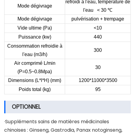
refroidi à l'eau, température de
Mode dégivrage
l'eau < 30
℃
Mode dégivrage
pulvérisation + trempage
Vide ultime (Pa)
<10
Puissance (kw)
440
Consommation refroidie à
300
l'eau (m3/h)
Air comprimé L/min
30
(P=0.5~0.8Mpa)
Dimensions (L*l*H) (mm)
1200*11000*3500
Poids total (kg)
95
OPTIONNEL
·Suppléments sains de matières médicinales
chinoises : Ginseng, Gastrodia, Panax notoginseng,