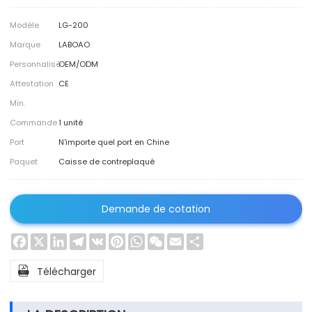
Modèle
LG-200
Marque
LABOAO
Personnalisé
OEM/ODM
Attestation
CE
Min.
Commande
1 unité
Port
N'importe quel port en Chine
Paquet
Caisse de contreplaqué
Demande de cotation
Facebook
X
LinkedIn
Telegram
VK
Pinterest
WhatsApp
WeChat
Email
Share

Télécharger