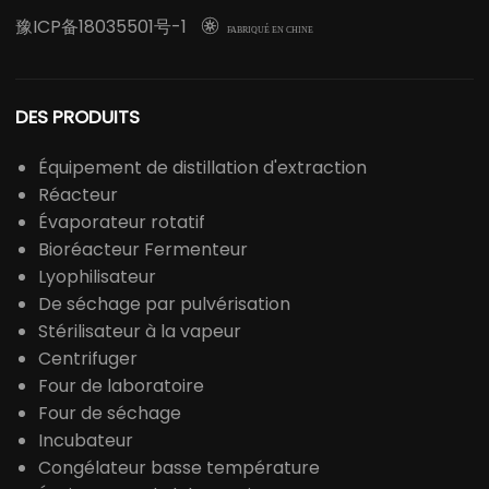
les instruments d'analyse chimique, les instruments
optiques, les instruments médicaux équipement,
instruments d'inspection des médicaments,
instruments agricoles, instruments d'inspection des
aliments et autres instruments liés à l'industrie.
Politique de confidentialité
-
Biscuit
-
Plan du site
豫ICP备18035501号-1

FABRIQUÉ EN CHINE
DES PRODUITS
Équipement de distillation d'extraction
Réacteur
Évaporateur rotatif
Bioréacteur Fermenteur
Lyophilisateur
De séchage par pulvérisation