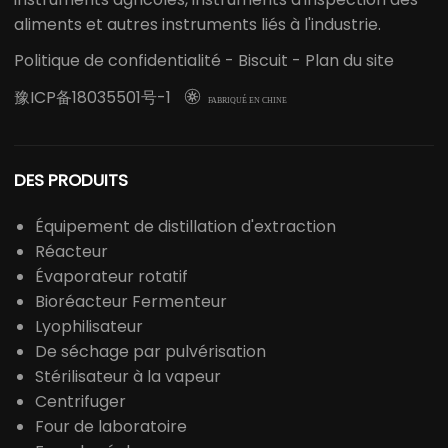
principaux fournisseurs de solutions d'équipements
de laboratoire en Chine.L'activité principale de
LABOAO comprend les instruments/consommables
de laboratoire, les instruments des sciences de la vie,
les instruments d'analyse chimique, les instruments
optiques, les instruments médicaux équipement,
instruments d'inspection des médicaments,
instruments agricoles, instruments d'inspection des
aliments et autres instruments liés à l'industrie.
Politique de confidentialité
-
Biscuit
-
Plan du site
豫ICP备18035501号-1

FABRIQUÉ EN CHINE
DES PRODUITS
Équipement de distillation d'extraction
Réacteur