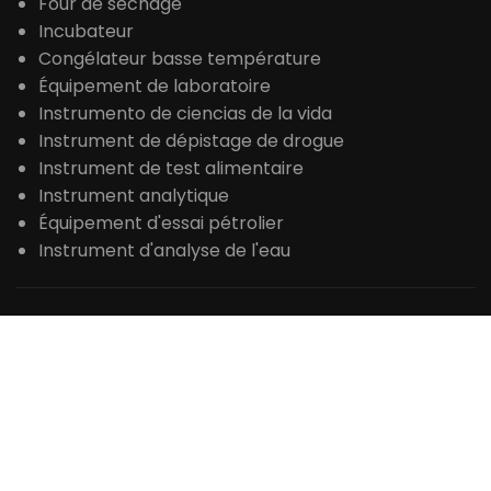
Évaporateur rotatif
Bioréacteur Fermenteur
Lyophilisateur
De séchage par pulvérisation
Stérilisateur à la vapeur
Centrifuger
Four de laboratoire
Four de séchage
Incubateur
Congélateur basse température
Équipement de laboratoire
Instrumento de ciencias de la vida
Instrument de dépistage de drogue
Instrument de test alimentaire
Instrument analytique
Équipement d'essai pétrolier
Instrument d'analyse de l'eau