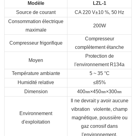
Modèle
LZL-1
Source de courant
CA 220 V±10 %, 50 Hz
Consommation électrique
200W
maximale
Compresseur
Compresseur frigorifique
complètement étanche
Protection de
Moyen
l'environnement R134a
Température ambiante
5 ~ 35 °C
Humidité relative
≤85%
Dimension
400
㎜
×450
㎜
×300
㎜
Il ne devrait y avoir aucune
vibration violente, champ
Environnement
magnétique, poussière ou
d'exploitation
gaz corrosif dans
l'environnement.