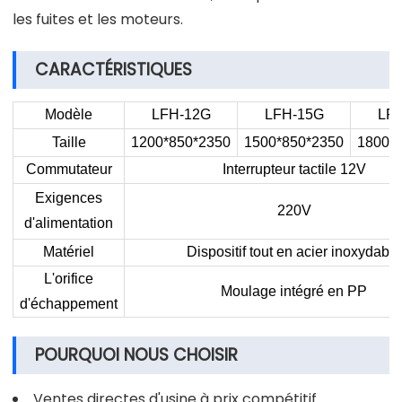
les fuites et les moteurs.
CARACTÉRISTIQUES
Modèle
LFH-12G
LFH-15G
LF
Taille
1200*850*2350
1500*850*2350
1800*
Commutateur
Interrupteur tactile 12V
Exigences
220V
d'alimentation
Matériel
Dispositif tout en acier inoxydable
L'orifice
Moulage intégré en PP
d'échappement
POURQUOI NOUS CHOISIR
Ventes directes d'usine à prix compétitif.