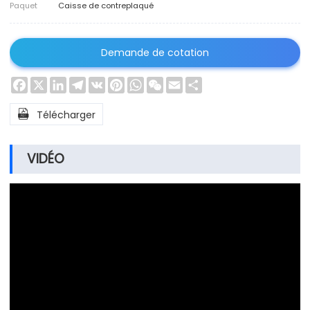
Paquet
Caisse de contreplaqué
Demande de cotation
Facebook
X
LinkedIn
Telegram
VK
Pinterest
WhatsApp
WeChat
Email
Share

Télécharger
VIDÉO