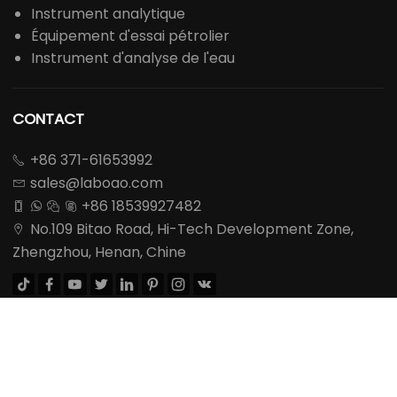
Instrument analytique
Équipement d'essai pétrolier
Instrument d'analyse de l'eau
CONTACT
+86 371-61653992

sales@laboao.com

+86 18539927482




No.109 Bitao Road, Hi-Tech Development Zone,

Zhengzhou, Henan, Chine








DEMANDER UN DEVIS