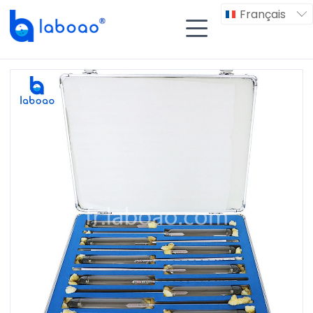
Français

