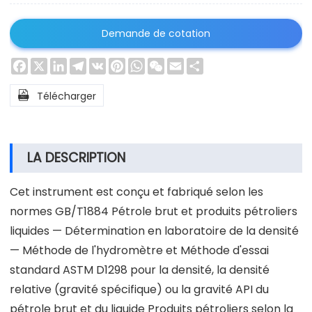
Demande de cotation
Facebook
X
LinkedIn
Telegram
VK
Pinterest
WhatsApp
WeChat
Email
Share

Télécharger
LA DESCRIPTION
Cet instrument est conçu et fabriqué selon les
normes GB/T1884 Pétrole brut et produits pétroliers
liquides — Détermination en laboratoire de la densité
— Méthode de l'hydromètre et Méthode d'essai
standard ASTM D1298 pour la densité, la densité
relative (gravité spécifique) ou la gravité API du
pétrole brut et du liquide Produits pétroliers selon la