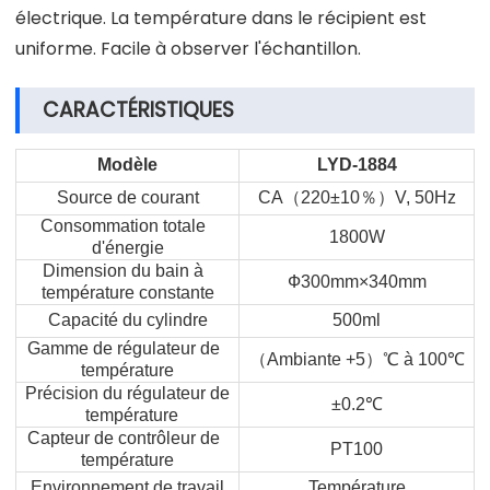
électrique. La température dans le récipient est
uniforme. Facile à observer l'échantillon.
CARACTÉRISTIQUES
Modèle
LYD-1884
Source de courant
CA
（
220±10
％）
V, 50Hz
Consommation totale
1800W
d'énergie
Dimension du bain à
Ф300mm×340mm
température constante
Capacité du cylindre
500ml
Gamme de régulateur de
（
Ambiante +5
）
℃
à 100
℃
température
Précision du régulateur de
±0.2
℃
température
Capteur de contrôleur de
PT100
température
Environnement de travail
Température