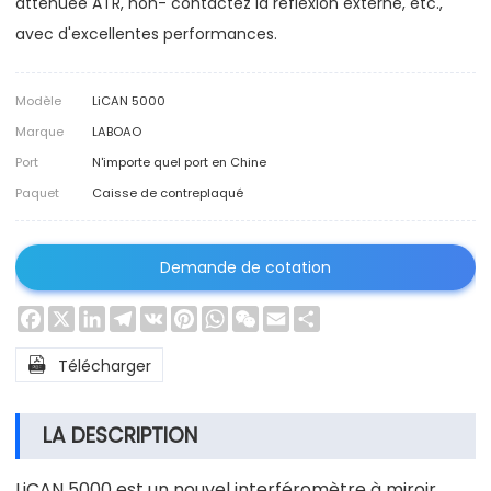
atténuée ATR, non- contactez la réflexion externe, etc.,
avec d'excellentes performances.
Modèle
LiCAN 5000
Marque
LABOAO
Port
N'importe quel port en Chine
Paquet
Caisse de contreplaqué
Demande de cotation
Facebook
X
LinkedIn
Telegram
VK
Pinterest
WhatsApp
WeChat
Email
Share

Télécharger
LA DESCRIPTION
LiCAN 5000 est un nouvel interféromètre à miroir