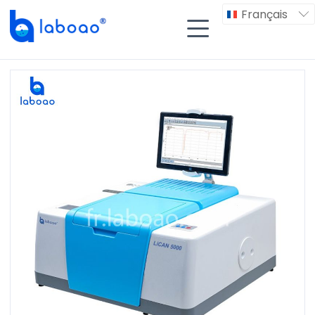
Français

