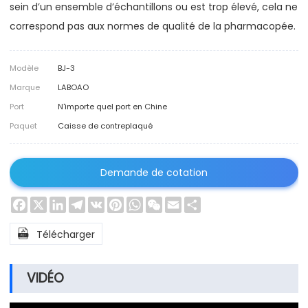
sein d’un ensemble d’échantillons ou est trop élevé, cela ne
correspond pas aux normes de qualité de la pharmacopée.
Modèle
BJ-3
Marque
LABOAO
Port
N'importe quel port en Chine
Paquet
Caisse de contreplaqué
Demande de cotation
Facebook
X
LinkedIn
Telegram
VK
Pinterest
WhatsApp
WeChat
Email
Share

Télécharger
VIDÉO