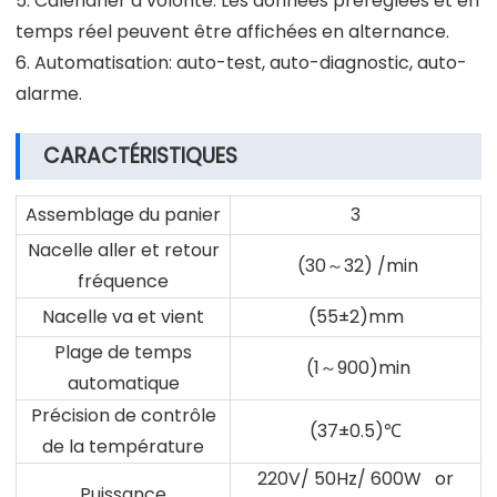
5. Calendrier à volonté. Les données préréglées et en
temps réel peuvent être affichées en alternance.
6. Automatisation: auto-test, auto-diagnostic, auto-
alarme.
CARACTÉRISTIQUES
Assemblage du panier
3
Nacelle aller et retour
(30～32) /min
fréquence
Nacelle va et vient
(55±2)mm
Plage de temps
(1～900)min
automatique
Précision de contrôle
(37±0.5)℃
de la température
220V/ 50Hz/ 600W or
Puissance