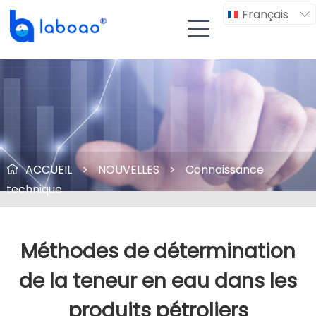
Français


ACCUEIL
>
NOUVELLES
>
Connaissance

technique
Méthodes de détermination
de la teneur en eau dans les
produits pétroliers